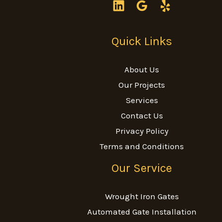
Quick Links
About Us
Our Projects
Services
Contact Us
Privacy Policy
Terms and Conditions
Our Service
Wrought Iron Gates
Automated Gate Installation